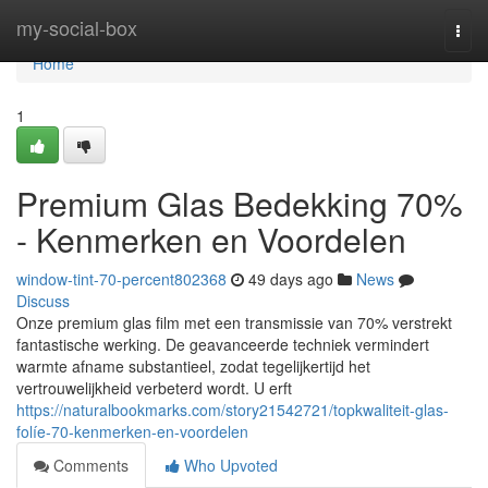
Home
my-social-box
Togg
navi
Home
1
Premium Glas Bedekking 70%
- Kenmerken en Voordelen
window-tint-70-percent802368
49 days ago
News
Discuss
Onze premium glas film met een transmissie van 70% verstrekt
fantastische werking. De geavanceerde techniek vermindert
warmte afname substantieel, zodat tegelijkertijd het
vertrouwelijkheid verbeterd wordt. U erft
https://naturalbookmarks.com/story21542721/topkwaliteit-glas-
folíe-70-kenmerken-en-voordelen
Comments
Who Upvoted