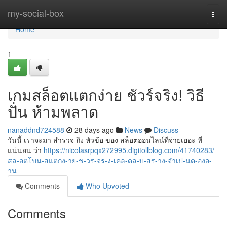
Home
my-social-box
Togg
navi
Home
1
เกมสล็อตแตกง่าย ชัวร์จริง! วิธี
ปั่น ห้ามพลาด
nanaddnd724588
28 days ago
News
Discuss
วันนี้ เราจะมา สำรวจ ถึง หัวข้อ ของ สล็อตออนไลน์ที่จ่ายเยอะ ที่
แน่นอน ว่า
https://nicolasrpqx272995.digitollblog.com/41740283/
สล-อตโบน-สแตกง-าย-ช-วร-จร-ง-เคล-ดล-บ-สร-าง-จำเป-นต-องอ-
าน
Comments
Who Upvoted
Comments