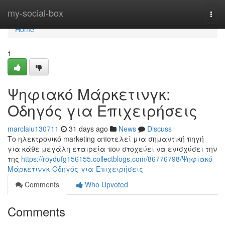
Home
my-social-box
Togg
navi
Home
1
Ψηφιακό Μάρκετινγκ:
Οδηγός για Επιχειρήσεις
marclalu130711
31 days ago
News
Discuss
Το ηλεκτρονικό marketing αποτελεί μια σημαντική πηγή
για κάθε μεγάλη εταιρεία που στοχεύει να ενισχύσει την
της
https://roydufg156155.collectblogs.com/86776798/Ψηφιακό-
Μάρκετινγκ-Οδηγός-για-Επιχειρήσεις
Comments
Who Upvoted
Comments