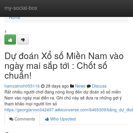
Home
my-social-box
Home
1
Dự đoán Xổ số Miền Nam vào
ngày mai sắp tới : Chốt số
chuẩn!
hamzatnoh055116
28 days ago
News
Discuss
Rất nhiều người chơi đang nóng lòng đến dự đoán xổ số miền
Nam vào ngày mai diễn ra. Ghi chú này sẽ đưa ra những gợi ý
tham khảo mọi người tìm số
https://georgiarxvo342497.wikiconverse.com/6465309/bảng_dự_
Comments
Who Upvoted