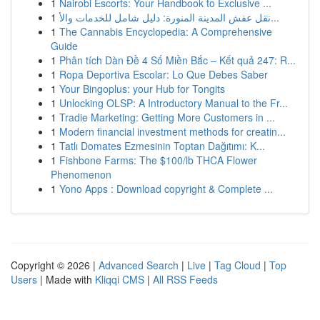
1
Nairobi Escorts: Your Handbook to Exclusive ...
1
نقل عفش المدينة المنورة: دليل شامل للخدمات والأ...
1
The Cannabis Encyclopedia: A Comprehensive
Guide
1
Phân tích Dàn Đề 4 Số Miền Bắc – Kết quả 247: R...
1
Ropa Deportiva Escolar: Lo Que Debes Saber
1
Your Bingoplus: your Hub for Tongits
1
Unlocking OLSP: A Introductory Manual to the Fr...
1
Tradie Marketing: Getting More Customers in ...
1
Modern financial investment methods for creatin...
1
Tatlı Domates Ezmesinin Toptan Dağıtımı: K...
1
Fishbone Farms: The $100/lb THCA Flower
Phenomenon
1
Yono Apps : Download copyright & Complete ...
Copyright © 2026 |
Advanced Search
|
Live
|
Tag Cloud
|
Top
Users
| Made with
Kliqqi CMS
|
All RSS Feeds