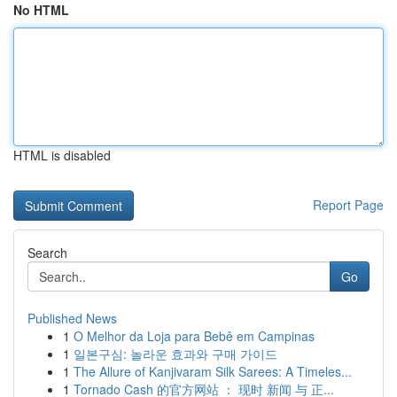
No HTML
HTML is disabled
Report Page
Search
Go
Published News
1
O Melhor da Loja para Bebê em Campinas
1
일본구심: 놀라운 효과와 구매 가이드
1
The Allure of Kanjivaram Silk Sarees: A Timeles...
1
Tornado Cash 的官方网站 ： 现时 新闻 与 正...