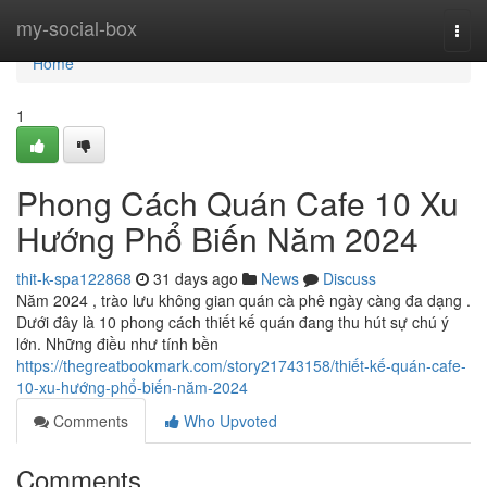
Home
my-social-box
Togg
navi
Home
1
Phong Cách Quán Cafe 10 Xu
Hướng Phổ Biến Năm 2024
thit-k-spa122868
31 days ago
News
Discuss
Năm 2024 , trào lưu không gian quán cà phê ngày càng đa dạng .
Dưới đây là 10 phong cách thiết kế quán đang thu hút sự chú ý
lớn. Những điều như tính bền
https://thegreatbookmark.com/story21743158/thiết-kế-quán-cafe-
10-xu-hướng-phổ-biến-năm-2024
Comments
Who Upvoted
Comments